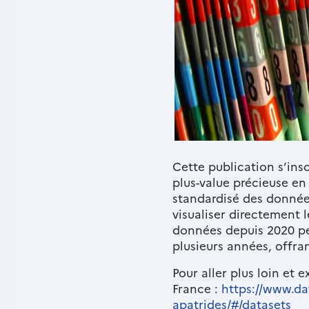
Cette publication s’ins
Paragraphes
Texte
plus-value précieuse
en 
riche
standardisé des donnée
visualiser directement 
données depuis 2020 pe
plusieurs années, offr
Pour aller plus loin et 
France :
https://www.dat
apatrides/#/datasets