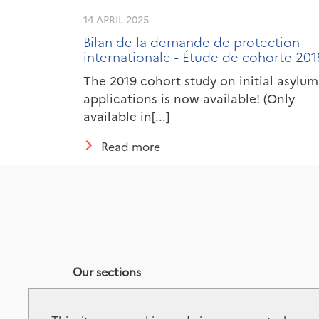
14 APRIL 2025
Bilan de la demande de protection
internationale - Étude de cohorte 201
The 2019 cohort study on initial asylum
applications is now available! (Only
available in[...]
Read more
Our sections
Contact us
Personal data
Gloss
Careers
Whistleblowing
Access