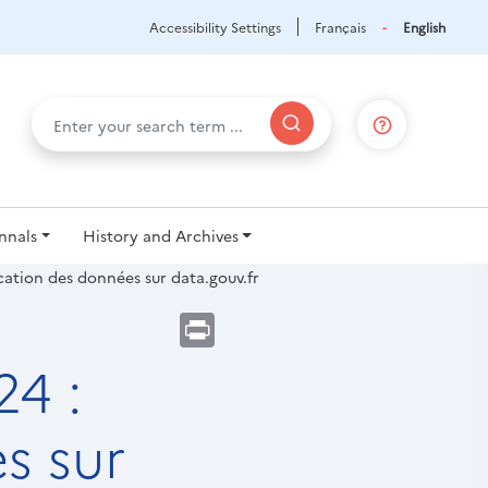
Accessibility Settings
Français
English
nnals
History and Archives
ication des données sur data.gouv.fr
Print
24 :
s sur