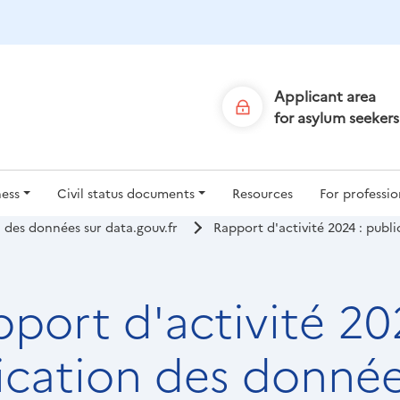
Skip
to
main
content
Applicant area
for asylum seekers
n
ness
Civil status documents
Resources
For professio
n des données sur data.gouv.fr
Rapport d'activité 2024 : publ
port d'activité 20
ication des donnée