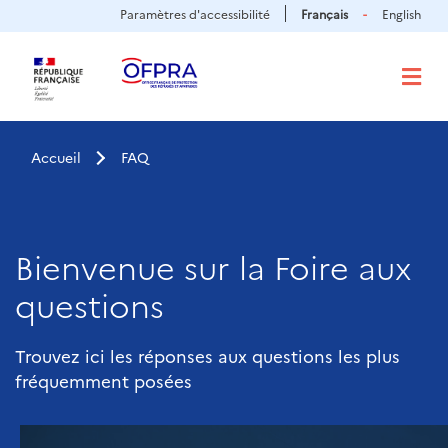
Panneau de gestion des cookies
Aller
Paramètres d'accessibilité
Français
English
au
contenu
principal
Accueil
FAQ
Bienvenue sur la Foire aux
questions
Trouvez ici les réponses aux questions les plus
fréquemment posées