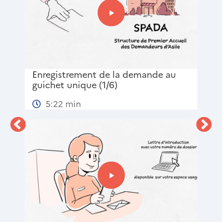
e
Enregistrement de la demande au
L'en
de
guichet unique (1/6)
5:22 min