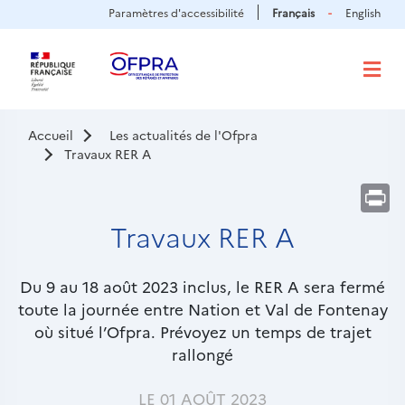
Panneau de gestion des cookies
Aller
Paramètres d'accessibilité
Français
English
au
contenu
principal
Accueil
Les actualités de l'Ofpra
Travaux RER A
Pr
Travaux RER A
Chapô
Du 9 au 18 août 2023 inclus, le RER A sera fermé
toute la journée entre Nation et Val de Fontenay
où situé l’Ofpra. Prévoyez un temps de trajet
rallongé
LE 01 AOÛT 2023