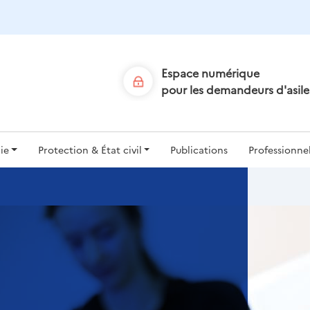
Aller
au
contenu
principal
Espace numérique
pour les demandeurs d'asile
ion
ie
Protection & État civil
Publications
Professionne
le