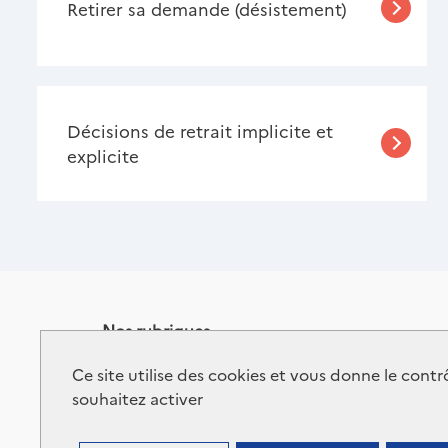
Retirer sa demande (désistement)
Décisions de retrait implicite et
explicite
Nos rubriques
Contactez-nous
Données personnelles
Ce site utilise des cookies et vous donne le cont
Recrutements
Alerte éthique
souhaitez activer
Plan du site
Flux RSS