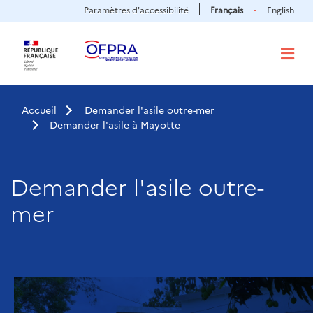
Panneau de gestion des cookies
Aller
Paramètres d'accessibilité
Français
English
au
contenu
principal
Accueil
Demander l'asile outre-mer
Demander l'asile à Mayotte
Demander l'asile outre-
mer