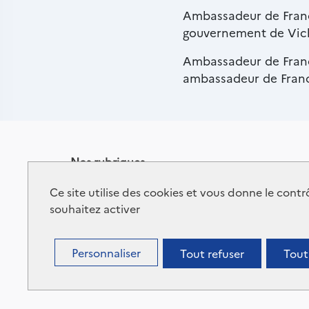
Ambassadeur de France
gouvernement de Vich
Ambassadeur de France
ambassadeur de France
Nos rubriques
Contactez-nous
Données personnelles
Ce site utilise des cookies et vous donne le cont
Recrutements
Alerte éthique
souhaitez activer
Plan du site
Flux RSS
Mentions légales
Marchés publics
Personnaliser
Tout refuser
Tout