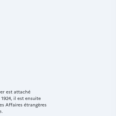
yer est attaché
924, il est ensuite
es Affaires étrangères
e.