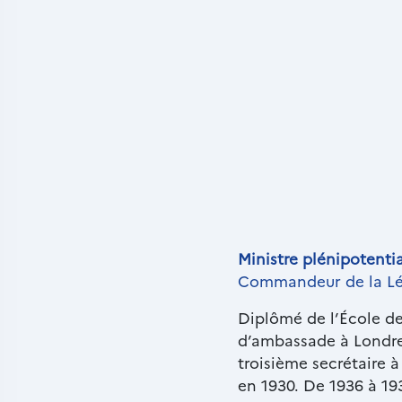
Paragraphes
Texte
Ministre plénipotentia
riche
Commandeur de la Lé
Diplômé de l’École des
d’ambassade à Londres
troisième secrétaire à
en 1930. De 1936 à 193