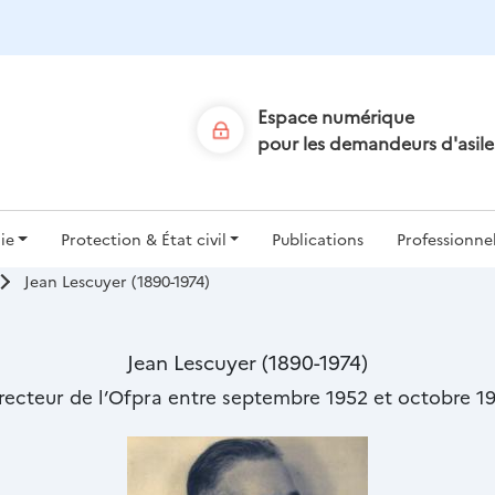
Aller
au
contenu
principal
Espace numérique
pour les demandeurs d'asile
ion
ie
Protection & État civil
Publications
Professionne
Jean Lescuyer (1890-1974)
le
Jean Lescuyer (1890-1974)
recteur de l’Ofpra entre septembre 1952 et octobre 1