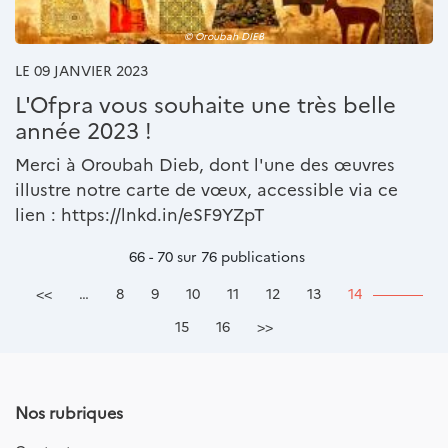
© Oroubah DIEB
LE 09 JANVIER 2023
L'Ofpra vous souhaite une très belle
année 2023 !
Merci à Oroubah Dieb, dont l'une des œuvres
illustre notre carte de vœux, accessible via ce
lien : https://lnkd.in/eSF9YZpT
66 - 70 sur 76 publications
Pagination
Première page
<<
…
8
9
10
11
12
13
14
Dernière page
15
16
>>
Nos rubriques