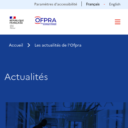
Panneau de gestion des cookies
Aller
Paramètres d'accessibilité
Français
English
au
contenu
principal
Accueil
Les actualités de l'Ofpra
Actualités