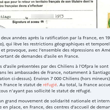
© Ofpra
 deux années après la ratification par la France, en 1
o), qui lève les restrictions géographiques et tempore
, et provoque, avec l’ensemble des répressions en Amé
portant de demandes d’asile en France.
d’asile présentées par des Chiliens à l’Ofpra le sont 
dans les ambassades de France, notamment à Santiago,
tration ci-dessus). Environ 7 000 Chiliens (hors mineurs
n France le statut de
réfugié
. Au total, la France accu
tous n'ayant pas sollicité le statut de réfugié.
 un grand mouvement de solidarité nationale et intern
se en place, en France, des centres d’accueil de deman