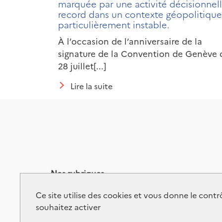
marquée par une activité décisionnel
record dans un contexte géopolitique
particulièrement instable.
À l’occasion de l’anniversaire de la
signature de la Convention de Genève 
28 juillet[...]
Lire la suite
Nos rubriques
Contactez-nous
Données personnelles
Ce site utilise des cookies et vous donne le cont
Recrutements
Alerte éthique
souhaitez activer
Plan du site
Flux RSS