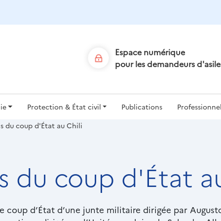
Aller
au
contenu
principal
Espace numérique
pour les demandeurs d'asile
ion
ie
Protection & État civil
Publications
Professionne
s du coup d'État au Chili
le
s du coup d'État au
e coup d’État d’une junte militaire dirigée par August