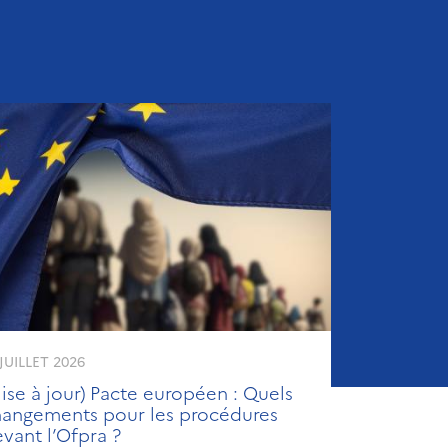
 JUILLET 2026
ise à jour) Pacte européen : Quels
hangements pour les procédures
vant l’Ofpra ?