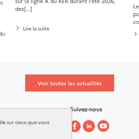
sur la ligne A du RER durant l'été 2026,
le
Le
des[...]
po
co
Lire la suite
du
Voir toutes les actualités
Suivez-nous
Glossaire
rôle sur ceux que vous
Accessibilité :
partiellement conforme