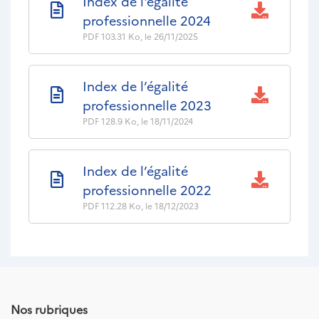
Nom
Index de l'égalité
du
professionnelle 2024
PDF
103.31 Ko, le 26/11/2025
document
Nom
Index de l’égalité
du
professionnelle 2023
PDF
128.9 Ko, le 18/11/2024
document
Nom
Index de l’égalité
du
professionnelle 2022
PDF
112.28 Ko, le 18/12/2023
document
Nos rubriques