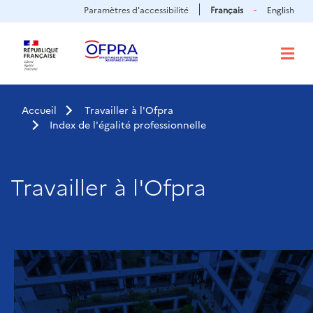
Panneau de gestion des cookies
Aller
Paramètres d'accessibilité
Français
English
au
contenu
principal
Accueil
Travailler à l'Ofpra
Index de l'égalité professionnelle
Travailler à l'Ofpra