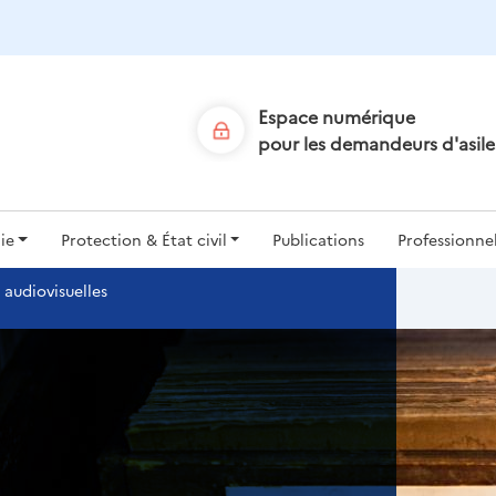
Aller
au
contenu
principal
Espace numérique
pour les demandeurs d'asile
ion
ie
Protection & État civil
Publications
Professionne
le
 audiovisuelles