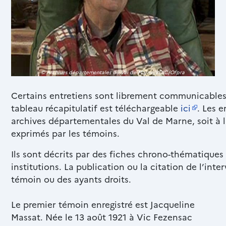
© Archives départementales du Val de Marne/BDIC/Ofpra
Texte
Certains entretiens sont librement communicables, 
riche
tableau récapitulatif est téléchargeable
ici
. Les e
archives départementales du Val de Marne, soit à l
exprimés par les témoins.
Ils sont décrits par des fiches chrono-thématiques 
institutions. La publication ou la citation de l’int
témoin ou des ayants droits.
Texte
Le premier témoin enregistré est Jacqueline
riche
Massat. Née le 13 août 1921 à Vic Fezensac