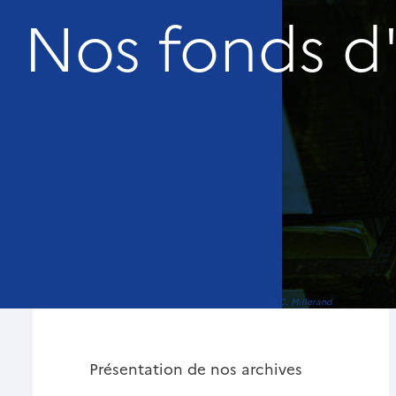
Nos fonds d'
© C. Millerand
Présentation de nos archives