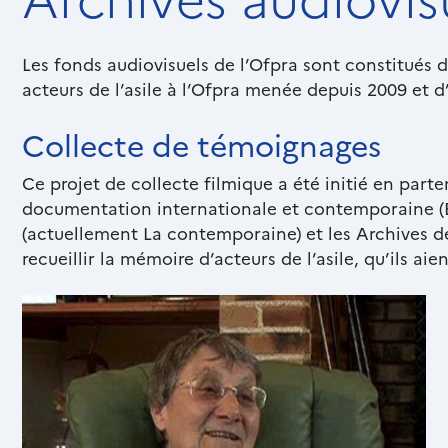
Chapô
Les fonds audiovisuels de l’Ofpra sont constitués 
acteurs de l’asile à l’Ofpra menée depuis 2009 et 
Collecte de témoignages
Paragraphes
Texte
riche
Ce projet de collecte filmique a été initié en parte
documentation internationale et contemporaine (B
(actuellement La contemporaine) et les Archives d
recueillir la mémoire d’acteurs de l’asile, qu’ils a