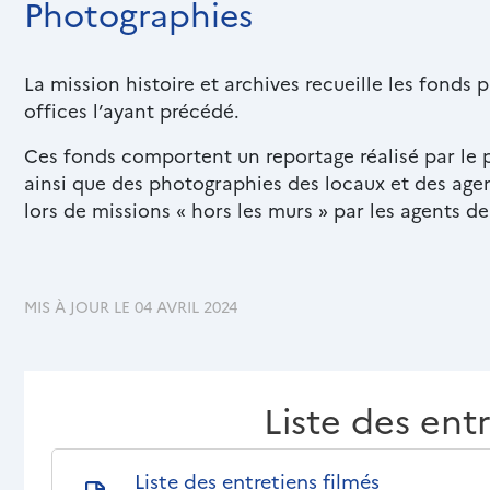
Photographies
Texte
riche
La mission histoire et archives recueille les fonds 
offices l’ayant précédé.
Ces fonds comportent un reportage réalisé par le 
ainsi que des photographies des locaux et des age
lors de missions « hors les murs » par les agents de
MIS À JOUR LE 04 AVRIL 2024
Liste des ent
Téléchargements
Documents
Nom
Liste des entretiens filmés