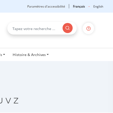
Paramètres d'accessibilité
Français
English
ls
Histoire & Archives
U
V
Z