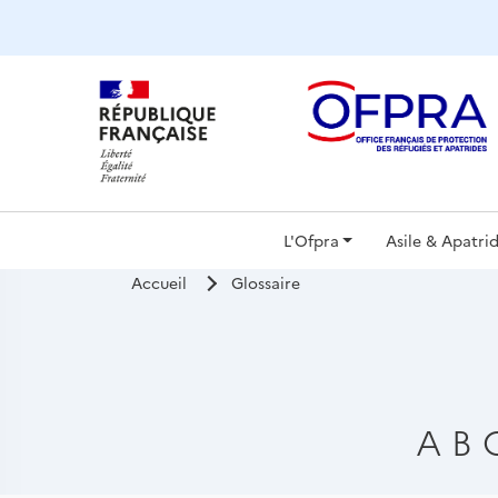
Panneau de gestion des cookies
Navigat
L'Ofpra
Asile & Apatrid
Accueil
Glossaire
principa
A
B