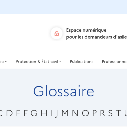
Aller
au
contenu
principal
Espace numérique
pour les demandeurs d'asile
ion
ie
Protection & État civil
Publications
Professionne
le
Glossaire
C
D
E
F
G
H
I
J
M
N
O
P
R
S
T